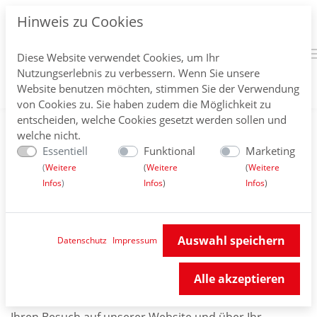
Hinweis zu Cookies
Diese Website verwendet Cookies, um Ihr
Nutzungserlebnis zu verbessern. Wenn Sie unsere
Website benutzen möchten, stimmen Sie der Verwendung
von Cookies zu. Sie haben zudem die Möglichkeit zu
entscheiden, welche Cookies gesetzt werden sollen und
Datenschutz
welche nicht.
Essentiell
Funktional
Marketing
Home
//
Datenschutz
(
Weitere
(
Weitere
(
Weitere
Infos
)
Infos
)
Infos
)
Auswahl speichern
Datenschutz
Impressum
DATENSCHUTZERKLÄRUNG:
Alle akzeptieren
Die Gaildorfer Hausverwaltung GmbH freut sich über
Ihren Besuch auf unserer Website und über Ihr